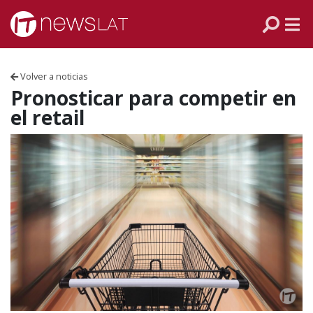
Skip to content
PANAMÁ
COLOMBIA
Volver a noticias
VENEZUELA
Pronosticar para competir en
el retail
ECUADOR
PERÚ
CHILE
ARGENTINA
MÉXICO