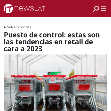
Skip to content
PANAMÁ
COLOMBIA
Volver a noticias
VENEZUELA
Puesto de control: estas son
las tendencias en retail de
ECUADOR
cara a 2023
PERÚ
CHILE
ARGENTINA
MÉXICO