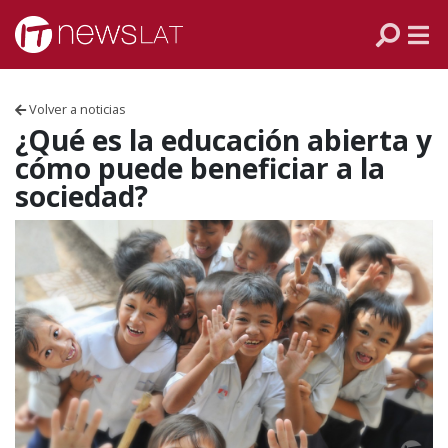
Skip to content
PANAMÁ
COLOMBIA
Volver a noticias
VENEZUELA
¿Qué es la educación abierta y
cómo puede beneficiar a la
ECUADOR
sociedad?
PERÚ
CHILE
ARGENTINA
MÉXICO