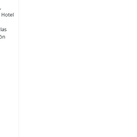
,
l Hotel
las
ión