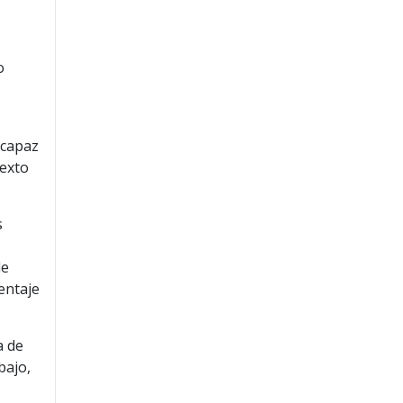
o
s capaz
texto
s
de
centaje
a de
bajo,