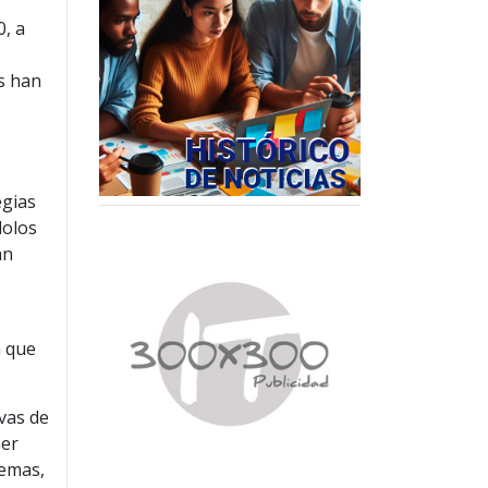
0, a
es han
egias
dolos
án
a que
ivas de
ner
temas,