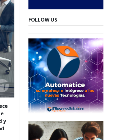
FOLLOW US
rece
de
d y
ad