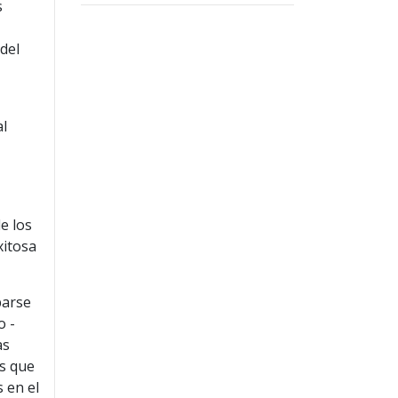
s
del
al
e los
xitosa
parse
o -
as
as que
 en el