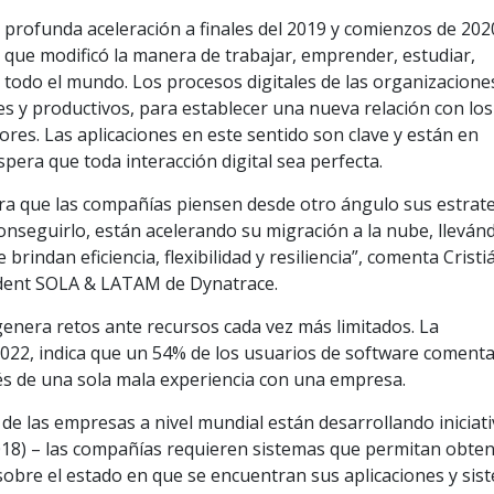
a profunda aceleración a finales del 2019 y comienzos de 202
 que modificó la manera de trabajar, emprender, estudiar,
 todo el mundo. Los procesos digitales de las organizacion
es y productivos, para establecer una nueva relación con los
res. Las aplicaciones en este sentido son clave y están en
era que toda interacción digital sea perfecta.
ara que las compañías piensen desde otro ángulo sus estrat
conseguirlo, están acelerando su migración a la nube, lleván
rindan eficiencia, flexibilidad y resiliencia”, comenta Cristi
sident SOLA & LATAM de Dynatrace.
 genera retos ante recursos cada vez más limitados. La
2022, indica que un 54% de los usuarios de software coment
s de una sola mala experiencia con una empresa.
 de las empresas a nivel mundial están desarrollando iniciat
2018) – las compañías requieren sistemas que permitan obte
sobre el estado en que se encuentran sus aplicaciones y sis