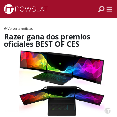
Skip to content
PANAMÁ
COLOMBIA
Volver a noticias
VENEZUELA
Razer gana dos premios
oficiales BEST OF CES
ECUADOR
PERÚ
CHILE
ARGENTINA
MÉXICO