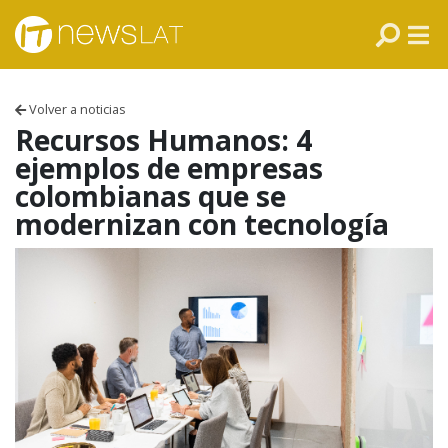
Skip to content
PANAMÁ
COLOMBIA
Volver a noticias
VENEZUELA
Recursos Humanos: 4
ejemplos de empresas
ECUADOR
colombianas que se
modernizan con tecnología
PERÚ
CHILE
ARGENTINA
MÉXICO