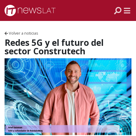
Skip to content
PANAMÁ
COLOMBIA
Volver a noticias
VENEZUELA
Redes 5G y el futuro del
sector Construtech
ECUADOR
PERÚ
CHILE
ARGENTINA
MÉXICO