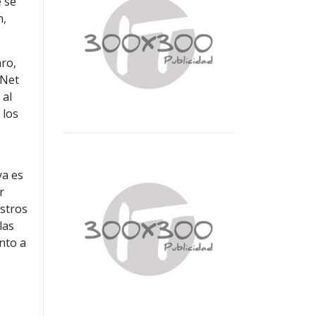
 se
n,
aro,
yNet
 al
 los
ya es
r
estros
las
nto a
s