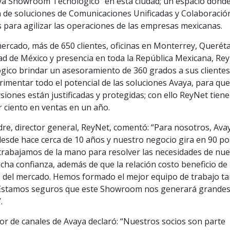
ya Showroom Tecnológico” en esta ciudad; un espacio donde
a de soluciones de Comunicaciones Unificadas y Colaboració
 para agilizar las operaciones de las empresas mexicanas.
ercado, más de 650 clientes, oficinas en Monterrey, Querét
ad de México y presencia en toda la República Mexicana, Re
ico brindar un asesoramiento de 360 grados a sus clientes
perimentar todo el potencial de las soluciones Avaya, para que
iones están justificadas y protegidas; con ello ReyNet tiene
r ciento en ventas en un año.
dre, director general, ReyNet, comentó: “Para nosotros, Ava
desde hace cerca de 10 años y nuestro negocio gira en 90 po
 trabajamos de la mano para resolver las necesidades de nu
cha confianza, además de que la relación costo beneficio de 
s del mercado. Hemos formado el mejor equipo de trabajo ta
. Estamos seguros que este Showroom nos generará grande
.
tor de canales de Avaya declaró: “Nuestros socios son parte