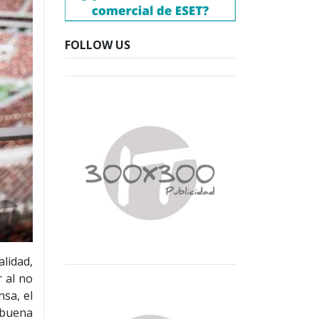
FOLLOW US
alidad,
r al no
nsa, el
 buena