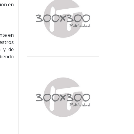
ción en
ente en
estros
n y de
adiendo