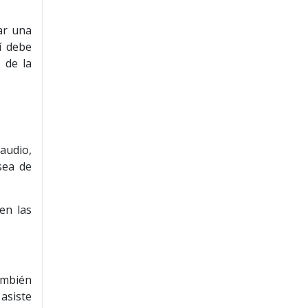
ar una
í debe
 de la
audio,
sea de
en las
ambién
asiste