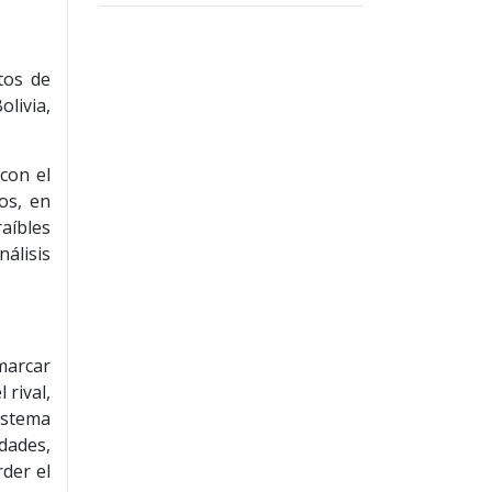
tos de
livia,
con el
os, en
raíbles
nálisis
marcar
 rival,
istema
idades,
der el