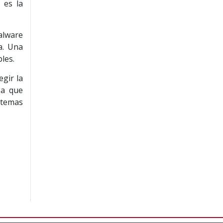
 es la
alware
a. Una
les.
egir la
sa que
stemas