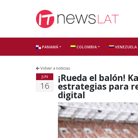
Skip to content
PANAMÁ
COLOMBIA
VENEZUELA
Volver a noticias
¡Rueda el balón! K
JUN
16
estrategias para r
digital