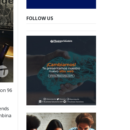
FOLLOW US
con 96
ends
ombina