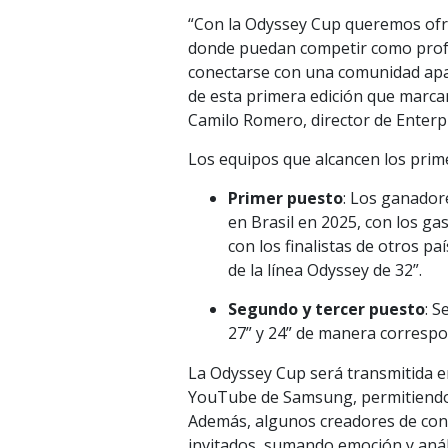
“Con la Odyssey Cup queremos ofr
donde puedan competir como profes
conectarse con una comunidad apas
de esta primera edición que marcar
Camilo Romero, director de Enter
Los equipos que alcancen los prim
Primer puesto
: Los ganador
en Brasil en 2025, con los ga
con los finalistas de otros p
de la línea Odyssey de 32”.
Segundo y tercer puesto
: S
27” y 24” de manera correspo
La Odyssey Cup será transmitida en
YouTube de Samsung, permitiendo 
Además, algunos creadores de cont
invitados, sumando emoción y análi