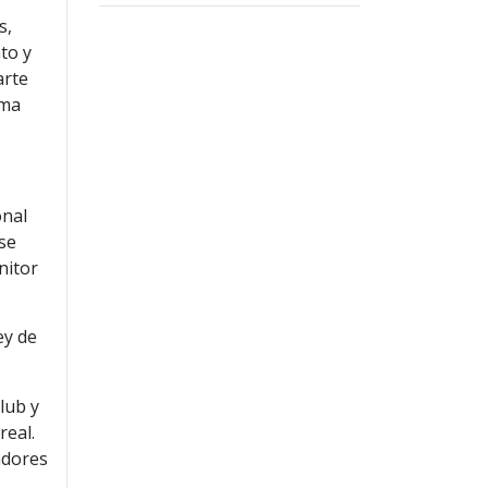
s,
to y
arte
rma
onal
rse
nitor
ey de
lub y
real.
adores