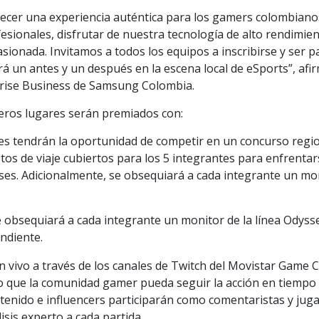
ecer una experiencia auténtica para los gamers colombiano
ionales, disfrutar de nuestra tecnología de alto rendimien
ionada. Invitamos a todos los equipos a inscribirse y ser p
á un antes y un después en la escena local de eSports”, afi
prise Business de Samsung Colombia.
eros lugares serán premiados con:
es tendrán la oportunidad de competir en un concurso regi
stos de viaje cubiertos para los 5 integrantes para enfrenta
aíses. Adicionalmente, se obsequiará a cada integrante un mo
e obsequiará a cada integrante un monitor de la línea Odyss
ndiente.
 vivo a través de los canales de Twitch del Movistar Game C
que la comunidad gamer pueda seguir la acción en tiempo 
enido e influencers participarán como comentaristas y jug
sis experto a cada partida.