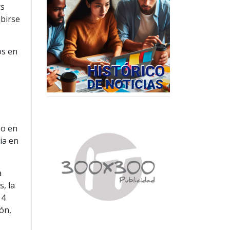
rs
birse
os en
bo en
ia en
a
, la
 4
ón,