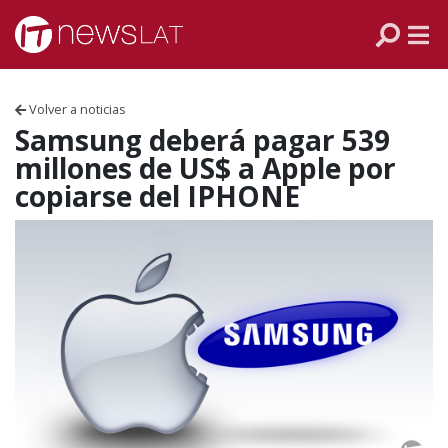
Skip to content
PANAMÁ
COLOMBIA
Volver a noticias
VENEZUELA
Samsung deberá pagar 539
millones de US$ a Apple por
ECUADOR
copiarse del IPHONE
PERÚ
CHILE
ARGENTINA
MÉXICO