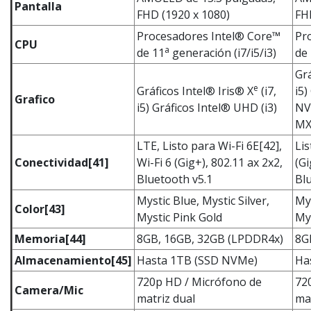
Pantalla​
FHD (1920 x 1080)
FH
Procesadores Intel® Core™
Pr
CPU​
a
de 11
generación (i7/i5/i3)​
de
Grá
e
Gráficos Intel® Iris® X
(i7,
i5)
Grafico
i5) Gráficos Intel® UHD (i3)
NV
MX
LTE, Listo para Wi-Fi 6E[42],
Lis
Conectividad
[41]
Wi-Fi 6 (Gig+), 802.11 ax 2x2,
(Gi
Bluetooth v5.1
Bl
Mystic Blue, Mystic Silver,
Mys
Color​
[43]
Mystic Pink Gold ​
My
Memoria
[44]
8GB, 16GB, 32GB (LPDDR4x)
8G
Almacenamiento
[45]
Hasta 1TB (SSD NVMe)
Ha
720p HD / Micrófono de
72
Camera/Mic
matriz dual
mat