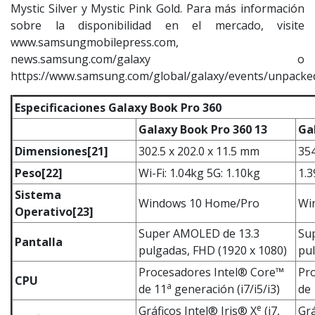
Mystic Silver y Mystic Pink Gold. Para más información
sobre la disponibilidad en el mercado, visite
www.samsungmobilepress.com,
news.samsung.com/galaxy o
https://www.samsung.com/global/galaxy/events/unpacked
Especificaciones Galaxy Book Pro 360
Galaxy Book Pro 360​ 13
Ga
Dimensiones
[21]
302.5 x 202.0 x 11.5 mm
354
Peso
[22]
Wi-Fi: 1.04kg 5G: 1.10kg
1.
Sistema
Windows 10 Home/Pro
Wi
Operativo
[23]
Super AMOLED de 13.3
Su
Pantalla
pulgadas, FHD (1920 x 1080)
pul
Procesadores Intel® Core™
Pr
CPU​
a
de 11
generación (i7/i5/i3)
de 
e
Gráficos Intel® Iris® X
(i7,
Grá