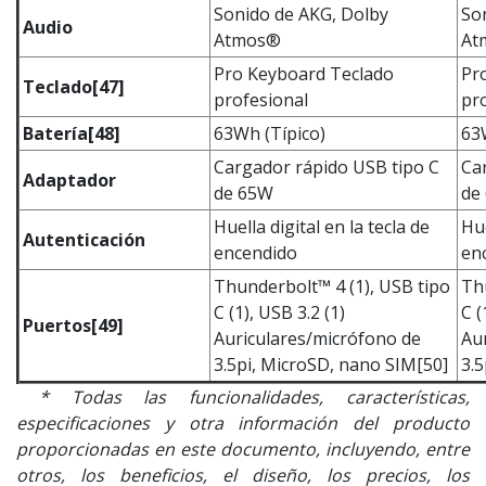
Sonido de AKG, Dolby
So
Audio
Atmos®
At
Pro Keyboard Teclado
Pr
Teclado
[47]
profesional
pr
Batería
[48]
63Wh (Típico)
63
Cargador rápido USB tipo C
Ca
Adaptador
de 65W
de
Huella digital en la tecla de
Hue
Autenticación
encendido
en
Thunderbolt™ 4 (1), USB tipo
Th
C (1), USB 3.2 (1)
C (
Puertos
[49]
Auriculares/micrófono de
Au
3.5pi, MicroSD, nano SIM[50]
3.5
* Todas las funcionalidades, características,
especificaciones y otra información del producto
proporcionadas en este documento, incluyendo, entre
otros, los beneficios, el diseño, los precios, los