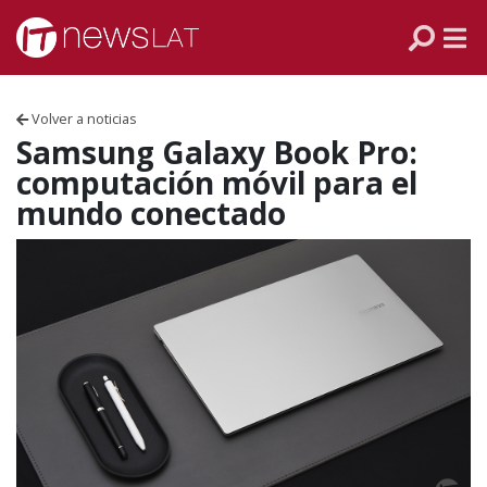
Skip to content
PANAMÁ
COLOMBIA
Volver a noticias
VENEZUELA
Samsung Galaxy Book Pro:
computación móvil para el
ECUADOR
mundo conectado
PERÚ
CHILE
ARGENTINA
MÉXICO