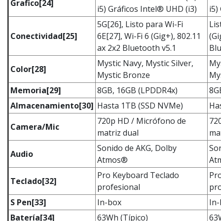
Grafico
[24]
i5) Gráficos Intel® UHD (i3)
i5)
5G[26], Listo para Wi-Fi
Lis
Conectividad
[25]
6E[27], Wi-Fi 6 (Gig+), 802.11
(Gi
ax 2x2 Bluetooth v5.1
Blu
Mystic Navy, Mystic Silver,
Mys
Color​
[28]
Mystic Bronze ​
Mys
Memoria
[29]
8GB, 16GB (LPDDR4x)
8G
Almacenamiento
[30]
Hasta 1TB (SSD NVMe)
Ha
720p HD / Micrófono de
72
Camera/Mic
matriz dual
mat
Sonido de AKG, Dolby
So
Audio
Atmos®
At
Pro Keyboard Teclado
Pr
Teclado
[32]
profesional
pro
S Pen
[33]
In-box
In
Batería
[34]
63Wh (Típico)
63W