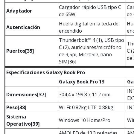
Cargador rápido USB tipo C
Car
Adaptador
de 65W
de
Huella digital en la tecla de
Hue
Autenticación
encendido
en
Thunderbolt™ 4 (1), USB tipo
Thu
C (2), auriculares/micrófono
Puertos
[35]
C (
de 3,5pi, MicroSD, nano
de 
SIM[36]
Especificaciones Galaxy Book Pro
Galaxy Book Pro 13
Ga
INT
Dimensiones
[37]
304.4 x 199.8 x 11.2 mm
EXT
Peso
[38]
Wi-Fi: 0.87kg LTE: 0.88kg
INT
Sistema
Windows 10 Home/Pro
Wi
Operativo
[39]
AMOLED de 13.3 pulgadas,
AM