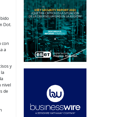
ebido
m Dot.
n con
ja a
isos y
 la
da
 nivel
es de
n