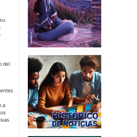
 su
s
e
o del
tentes
n a
tos
ivas.