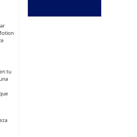
car
Motion
te
en tu
 una
 que
ieza