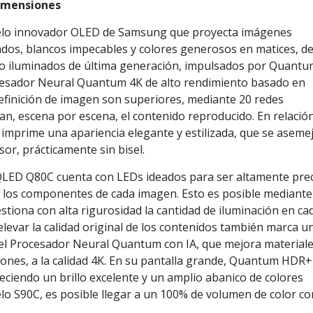
dimensiones
delo innovador OLED de Samsung que proyecta imágenes
dos, blancos impecables y colores generosos en matices, d
uto iluminados de última generación, impulsados por Quantu
cesador Neural Quantum 4K de alto rendimiento basado en
 la definición de imagen son superiores, mediante 20 redes
an, escena por escena, el contenido reproducido. En relació
 imprime una apariencia elegante y estilizada, que se aseme
or, prácticamente sin bisel.
QLED Q80C cuenta con LEDs ideados para ser altamente prec
e los componentes de cada imagen. Esto es posible mediante
estiona con alta rigurosidad la cantidad de iluminación en ca
elevar la calidad original de los contenidos también marca un
e el Procesador Neural Quantum con IA, que mejora material
nes, a la calidad 4K. En su pantalla grande, Quantum HDR+
reciendo un brillo excelente y un amplio abanico de colores
elo S90C, es posible llegar a un 100% de volumen de color co