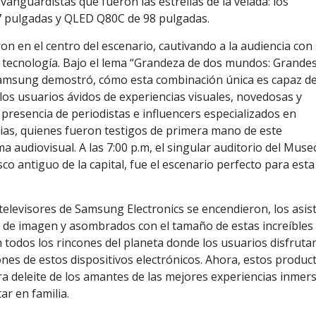
vanguardistas que fueron las estrellas de la velada: los
7 pulgadas y QLED Q80C de 98 pulgadas.
ron en el centro del escenario, cautivando a la audiencia con
 tecnología. Bajo el lema “Grandeza de dos mundos: Grande
 Samsung demostró, cómo esta combinación única es capaz d
los usuarios ávidos de experiencias visuales, novedosas y
a presencia de periodistas e influencers especializados en
ncias, quienes fueron testigos de primera mano de este
audiovisual. A las 7:00 p.m, el singular auditorio del Muse
co antiguo de la capital, fue el escenario perfecto para esta
televisores de Samsung Electronics se encendieron, los asis
d de imagen y asombrados con el tamaño de estas increíbles
todos los rincones del planeta donde los usuarios disfruta
ones de estos dispositivos electrónicos. Ahora, estos produc
 deleite de los amantes de las mejores experiencias inmers
ar en familia.