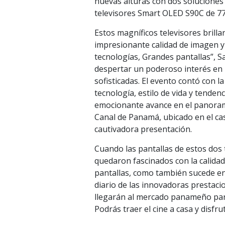
nuevas alturas con dos soluciones 
televisores Smart OLED S90C de 7
Estos magníficos televisores brilla
impresionante calidad de imagen y
tecnologías, Grandes pantallas”,
despertar un poderoso interés en 
sofisticadas. El evento contó con l
tecnología, estilo de vida y tende
emocionante avance en el panorama 
Canal de Panamá, ubicado en el cas
cautivadora presentación.
Cuando las pantallas de estos dos 
quedaron fascinados con la calida
pantallas, como también sucede en 
diario de las innovadoras prestaci
llegarán al mercado panameño para
Podrás traer el cine a casa y disfrut