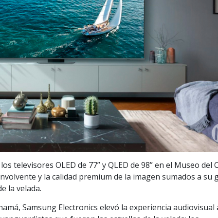
os televisores OLED de 77” y QLED de 98” en el Museo del 
 envolvente y la calidad premium de la imagen sumados a su 
e la velada.
anamá, Samsung Electronics elevó la experiencia audiovisual 