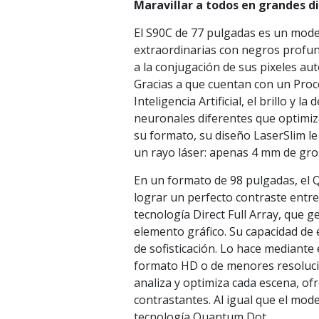
Maravillar a todos en grandes 
El S90C de 77 pulgadas es un mo
extraordinarias con negros profun
a la conjugación de sus pixeles a
Gracias a que cuentan con un Pro
Inteligencia Artificial, el brillo y
neuronales diferentes que optimiz
su formato, su diseño LaserSlim le
un rayo láser: apenas 4 mm de gros
En un formato de 98 pulgadas, el 
lograr un perfecto contraste entr
tecnología Direct Full Array, que g
elemento gráfico. Su capacidad de 
de sofisticación. Lo hace mediant
formato HD o de menores resolucio
analiza y optimiza cada escena, of
contrastantes. Al igual que el mod
tecnología Quantum Dot.