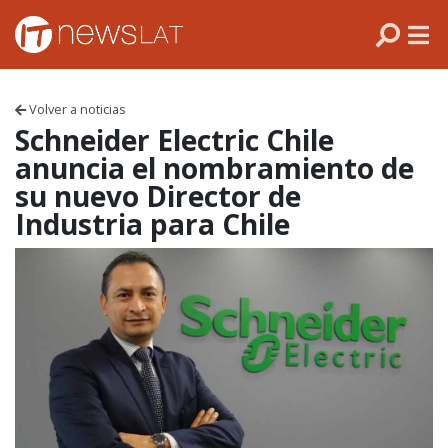
Skip to content
PANAMÁ
COLOMBIA
Volver a noticias
VENEZUELA
Schneider Electric Chile
anuncia el nombramiento de
ECUADOR
su nuevo Director de
Industria para Chile
PERÚ
CHILE
ARGENTINA
MÉXICO