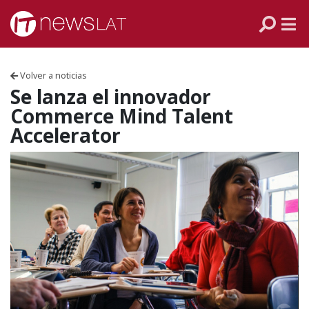
Skip to content
PANAMÁ
COLOMBIA
Volver a noticias
VENEZUELA
Se lanza el innovador
Commerce Mind Talent
ECUADOR
Accelerator
PERÚ
CHILE
ARGENTINA
MÉXICO