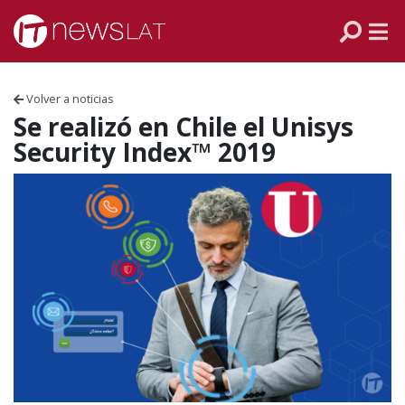
Skip to content
PANAMÁ
COLOMBIA
Volver a noticias
VENEZUELA
Se realizó en Chile el Unisys
Security Index™ 2019
ECUADOR
PERÚ
CHILE
ARGENTINA
MÉXICO