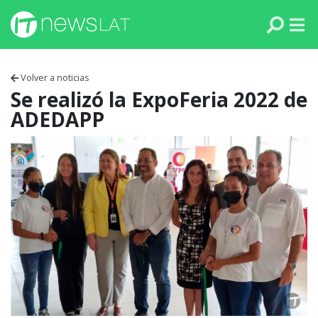
Skip to content
PANAMÁ
COLOMBIA
Volver a noticias
VENEZUELA
Se realizó la ExpoFeria 2022 de
ADEDAPP
ECUADOR
PERÚ
CHILE
ARGENTINA
MÉXICO