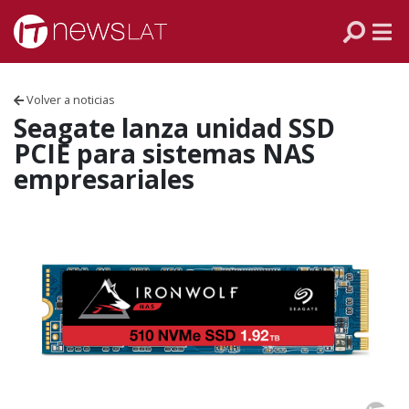
Skip to content
PANAMÁ
COLOMBIA
Volver a noticias
VENEZUELA
Seagate lanza unidad SSD
PCIE para sistemas NAS
ECUADOR
empresariales
PERÚ
CHILE
ARGENTINA
MÉXICO