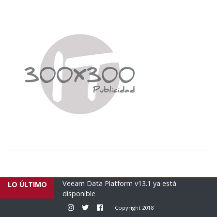
 Architect para el
Veeam Data Platform v13.1 ya está
E
LO ÚLTIMO
disponible
h
Instagram
Twitter
Facebook
Copyright 2018