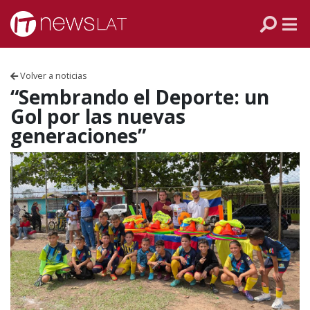
Skip to content
PANAMÁ
COLOMBIA
Volver a noticias
VENEZUELA
“Sembrando el Deporte: un
Gol por las nuevas
ECUADOR
generaciones”
PERÚ
CHILE
ARGENTINA
MÉXICO