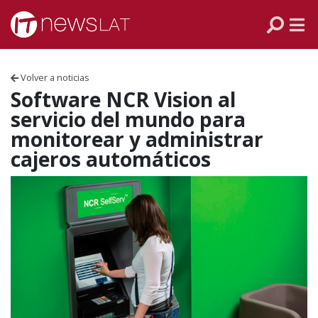
Skip to content
PANAMÁ
COLOMBIA
Volver a noticias
VENEZUELA
Software NCR Vision al
servicio del mundo para
ECUADOR
monitorear y administrar
cajeros automáticos
PERÚ
CHILE
ARGENTINA
MÉXICO