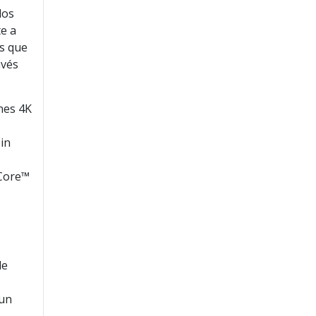
los
te a
as que
avés
nes 4K
.
sin
 Core™
de
 un