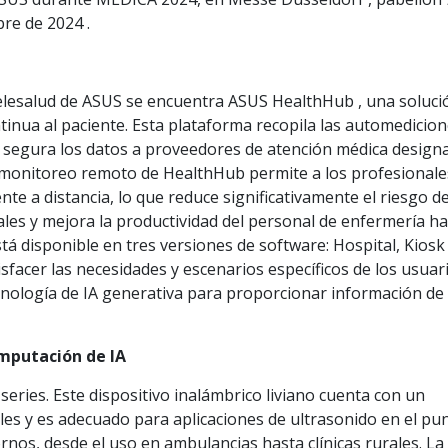
bre de 2024 .
 telesalud de ASUS se encuentra ASUS HealthHub , una soluci
ontinua al paciente. Esta plataforma recopila las automedicio
a segura los datos a proveedores de atención médica design
e monitoreo remoto de HealthHub permite a los profesionale
nte a distancia, lo que reduce significativamente el riesgo d
ales y mejora la productividad del personal de enfermería h
á disponible en tres versiones de software: Hospital, Kiosk
facer las necesidades y escenarios específicos de los usuari
nología de IA generativa para proporcionar información de
omputación de IA
ries. Este dispositivo inalámbrico liviano cuenta con un
es y es adecuado para aplicaciones de ultrasonido en el pu
nos, desde el uso en ambulancias hasta clínicas rurales. La