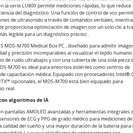
 en la serie LU800 permite mediciones rápidas, lo que reduce 
ciencia del diagnóstico. Una función de control de voz permi
iones de ultrasonido a través de comandos verbales, mientr
te proporciona optimización de imagen con un solo clic a tr
más legible para un diagnóstico preciso .
US MDS-M700 Medical Box PC , diseñado para admitir imáge
ad y precisión incomparables al visualizar el tejido humano
s de ruido ultrabajos y con una cubierta de una sola pieza 
 MDS-M700 es ideal para entornos estériles como centros de
es de capacitación médica. Equipado con procesadores Intel®
RTX™ opcionales, el MDS-M700 está bien equipado para
o real .
 con algoritmos de IA
on pantallas AMOLED avanzadas y herramientas integrales 
en sensores de ECG y PPG de grado médico para mediciones de
 la calidad del sueño y una mayor duración de la batería para