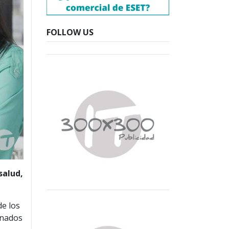
FOLLOW US
salud,
de los
gnados