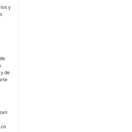
rios y
os
 de
s
 y de
arte
ecen
Los