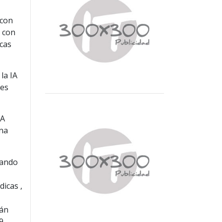
 con
 con
cas
la IA
les
1A
una
mando
icas ,
tán
9,