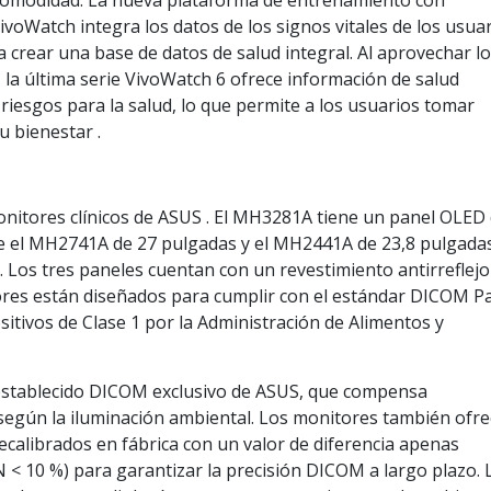
comodidad. La nueva plataforma de entrenamiento con
e VivoWatch integra los datos de los signos vitales de los usua
ra crear una base de datos de salud integral. Al aprovechar l
al, la última serie VivoWatch 6 ofrece información de salud
 riesgos para la salud, lo que permite a los usuarios tomar
u bienestar .
nitores clínicos de ASUS . El MH3281A tiene un panel OLED
ue el MH2741A de 27 pulgadas y el MH2441A de 23,8 pulgada
 Los tres paneles cuentan con un revestimiento antirreflejo
tores están diseñados para cumplir con el estándar DICOM P
itivos de Clase 1 por la Administración de Alimentos y
establecido DICOM exclusivo de ASUS, que compensa
egún la iluminación ambiental. Los monitores también ofr
ecalibrados en fábrica con un valor de diferencia apenas
 < 10 %) para garantizar la precisión DICOM a largo plazo. 