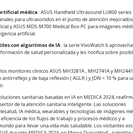
artificial médica
: ASUS Handheld Ultrasound LU800 series
anales para ultrasonidos en el punto de atención mejorados
tificial y ASUS MDS-M700 Medical Box PC para imágenes médi
encia artificial.
iles con algoritmos de IA
: la serie VivoWatch 6 aprovecha 
nformación de salud personalizada y les notifica sobre posib
 los monitores clínicos ASUS MH3281A , MH2741A y MH244
antirreflejo y de baja reflexión ( AGLR ) y JDN < 10 % para 
o.
oluciones sanitarias basadas en IA en MEDICA 2024, reafir
ector de la atención sanitaria inteligente. Las soluciones
lesalud, IA médica, wearables y tecnologías de imágenes méd
 eficiencia de los flujos de trabajo y procesos médicos y a
undo para llevar una vida más saludable. Los visitantes es
 ASUS durante MEDICA 2024, en Messe Düsseldorf , pabellón 