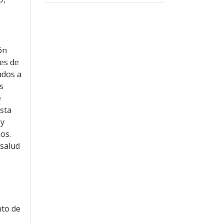
ón
nes de
ados a
s
e
asta
 y
os.
 salud
nto de