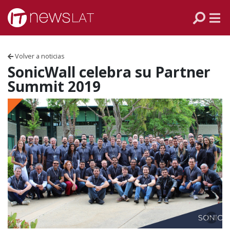
Skip to content
PANAMÁ
COLOMBIA
Volver a noticias
VENEZUELA
SonicWall celebra su Partner
Summit 2019
ECUADOR
PERÚ
CHILE
ARGENTINA
MÉXICO