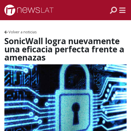
Skip to content
PANAMÁ
COLOMBIA
Volver a noticias
VENEZUELA
SonicWall logra nuevamente
una eficacia perfecta frente a
ECUADOR
amenazas
PERÚ
CHILE
ARGENTINA
MÉXICO