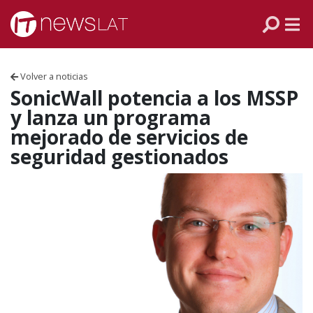
Skip to content
PANAMÁ
COLOMBIA
Volver a noticias
VENEZUELA
SonicWall potencia a los MSSP
y lanza un programa
ECUADOR
mejorado de servicios de
seguridad gestionados
PERÚ
CHILE
ARGENTINA
MÉXICO