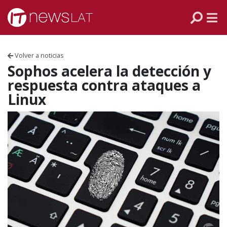
Skip to content
PANAMÁ
COLOMBIA
Volver a noticias
VENEZUELA
Sophos acelera la detección y
respuesta contra ataques a
ECUADOR
Linux
PERÚ
CHILE
ARGENTINA
MÉXICO