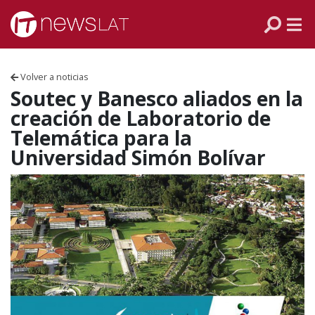
Skip to content
PANAMÁ
COLOMBIA
Volver a noticias
VENEZUELA
Soutec y Banesco aliados en la
creación de Laboratorio de
ECUADOR
Telemática para la
Universidad Simón Bolívar
PERÚ
CHILE
ARGENTINA
MÉXICO