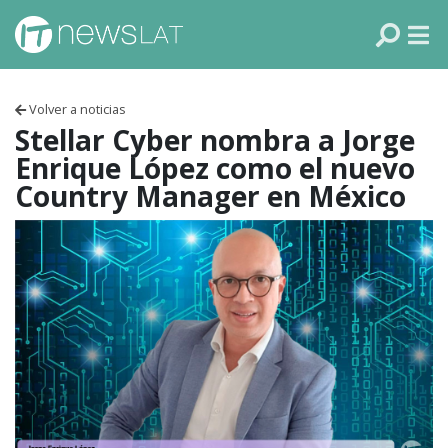
Skip to content
PANAMÁ
COLOMBIA
Volver a noticias
VENEZUELA
Stellar Cyber nombra a Jorge
Enrique López como el nuevo
ECUADOR
Country Manager en México
PERÚ
CHILE
ARGENTINA
MÉXICO