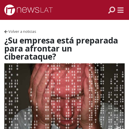
Skip to content
PANAMÁ
COLOMBIA
Volver a noticias
VENEZUELA
¿Su empresa está preparada
para afrontar un
ECUADOR
ciberataque?
PERÚ
CHILE
ARGENTINA
MÉXICO