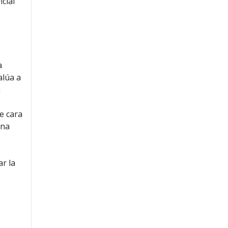
icial
a
alúa a
a
de cara
una
ar la
n