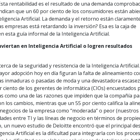
. Esta rentabilidad es el resultado de una demanda comproba
indican que un 60 por ciento de los consumidores están abie
igencia Artificial. La demanda y el retorno están claramente
as empresas está retardando la inversión? Esa es la caja de
 esta guía informal de la Inteligencia Artificial.
iertan en Inteligencia Artificial o logren resultados
rca de la seguridad y resistencia de la Inteligencia Artificial
ayor adopción hoy en día figuran la falta de alineamiento co
ías inmaduras o pasadas de moda y una devastadora escasez
r ciento de los gerentes de informática (CIOs) encuestados 
as como una de las razones que impiden que la compañía pa
n los cambios, mientras que un 55 por ciento califica la alin
s negocios de la empresa como “moderada” o peor (nuestros
ades entre TI y las líneas de negocio en términos de propi
, un nuevo estudio de Deloitte encontró que el principal de
encia Artificial es la dificultad para integrarla con los proce