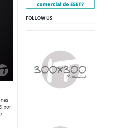
FOLLOW US
anes
75 por
 o