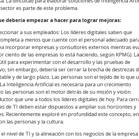
 La dificultad para elaborar soluciones de Inteligencia Artif
 sector es parte de este problema.
que debería empezar a hacer para lograr mejoras:
eleccionar a sus empleados: Los líderes digitales saben que
 completa a menos que cuente con el personal adecuado par
dea incorporar empresas y consultores externos mientras ev
por ciento de las empresas lo está haciendo, según KPMG). L
til para experimentar con el desarrollo y las pruebas de
jetivo, sin embargo, debería ser cerrar la brecha de destrezas 
ble y de largo plazo. Las personas son el tejido de lo que 
a Inteligencia Artificial es necesaria para un crecimiento
o las personas son el motor detrás de su misión y visión.
uctor que une a todos los líderes digitales de hoy. Para cerr
res de TI deben estar dispuestos a ampliar sus horizontes y
des. Recientemente exploré en profundidad este concepto, e
on las personas y la cultura.
el nivel de TI y la alineación con los negocios de la empresa