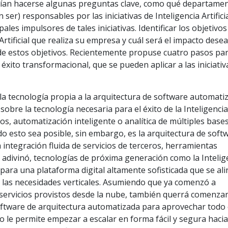
erían hacerse algunas preguntas clave, como qué departame
ser) responsables por las iniciativas de Inteligencia Artificia
pales impulsores de tales iniciativas. Identificar los objetivos
Artificial que realiza su empresa y cuál será el impacto dese
de estos objetivos. Recientemente propuse cuatro pasos pa
éxito transformacional, que se pueden aplicar a las iniciativ
 la tecnología propia a la arquitectura de software automati
sobre la tecnología necesaria para el éxito de la Inteligenci
silos, automatización inteligente o analítica de múltiples base
o esto sea posible, sin embargo, es la arquitectura de soft
 integración fluida de servicios de terceros, herramientas
o adivinó, tecnologías de próxima generación como la Intelig
ón para una plataforma digital altamente sofisticada que se al
y las necesidades verticales. Asumiendo que ya comenzó a
 servicios provistos desde la nube, también querrá comenzar
software de arquitectura automatizada para aprovechar todo 
o le permite empezar a escalar en forma fácil y segura haci