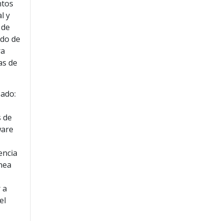
ntos
l y
 de
ado de
ra
as de
zado:
a
s de
ware
encia
inea
 a
el
a