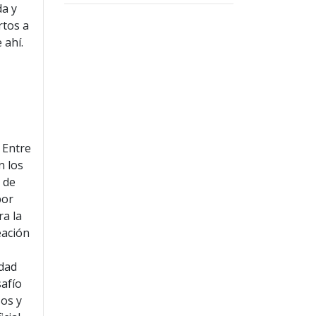
da y
rtos a
 ahí.
. Entre
n los
 de
por
ra la
eación
edad
safío
sos y