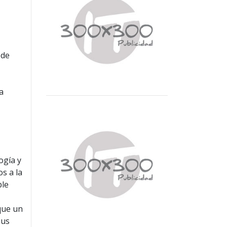
 de
a
ogía y
s a la
ple
 que un
sus