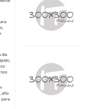
emente
para
o,
e
 día
ápido,
tos
rnos
en
, año
s para