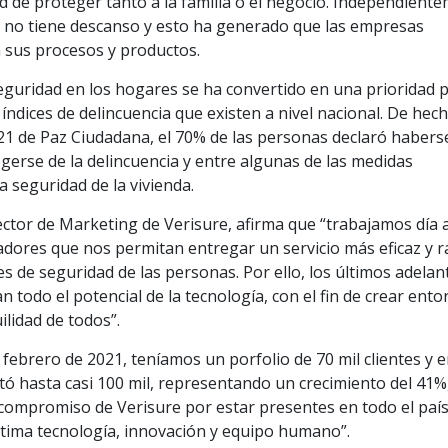
d de proteger tanto a la familia o el negocio. Independient
ia no tiene descanso y esto ha generado que las empresas
 sus procesos y productos.
guridad en los hogares se ha convertido en una prioridad 
s índices de delincuencia que existen a nivel nacional. De hech
021 de Paz Ciudadana, el 70% de las personas declaró habers
gerse de la delincuencia y entre algunas de las medidas
a seguridad de la vivienda.
ctor de Marketing de Verisure, afirma que “trabajamos día a
adores que nos permitan entregar un servicio más eficaz y r
 de seguridad de las personas. Por ello, los últimos adelan
odo el potencial de la tecnología, con el fin de crear ento
lidad de todos”.
 febrero de 2021, teníamos un porfolio de 70 mil clientes y 
tó hasta casi 100 mil, representando un crecimiento del 41%
el compromiso de Verisure por estar presentes en todo el paí
última tecnología, innovación y equipo humano”.