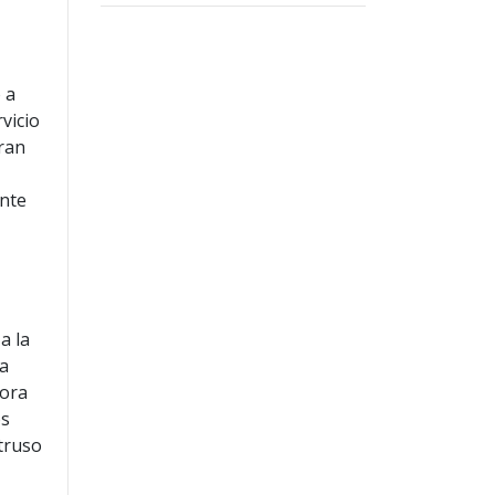
 a
vicio
gran
ante
a la
na
tora
os
ntruso