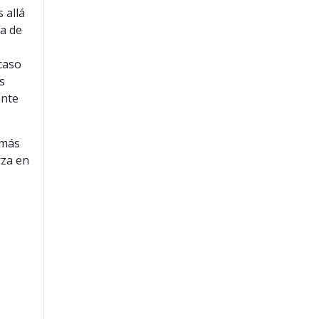
 allá
a de
 caso
s
ante
 más
rza en