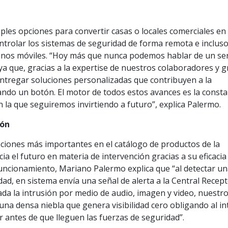
ples opciones para convertir casas o locales comerciales en
trolar los sistemas de seguridad de forma remota e incluso
fonos móviles. “Hoy más que nunca podemos hablar de un ser
 ya que, gracias a la expertise de nuestros colaboradores y 
ntregar soluciones personalizadas que contribuyen a la
sando un botón. El motor de todos estos avances es la const
n la que seguiremos invirtiendo a futuro”, explica Palermo.
ión
aciones más importantes en el catálogo de productos de la
a el futuro en materia de intervención gracias a su eficacia 
funcionamiento, Mariano Palermo explica que “al detectar u
dad, en sistema envía una señal de alerta a la Central Recep
ada la intrusión por medio de audio, imagen y video, nuestr
 una densa niebla que genera visibilidad cero obligando al i
r antes de que lleguen las fuerzas de seguridad”.