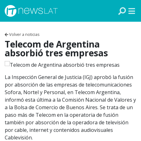
Skip to content
PANAMÁ
COLOMBIA
Volver a noticias
VENEZUELA
Telecom de Argentina
absorbió tres empresas
ECUADOR
PERÚ
La Inspección General de Justicia (IGJ) aprobó la fusión
por absorción de las empresas de telecomunicaciones
CHILE
Sofora, Nortel y Personal, en Telecom Argentina,
informó esta última a la Comisión Nacional de Valores y
ARGENTINA
a la Bolsa de Comercio de Buenos Aires. Se trata de un
paso más de Telecom en la operatoria de fusión
MÉXICO
también por absorción de la operadora de televisión
por cable, internet y contenidos audiovisuales
Cablevisión.