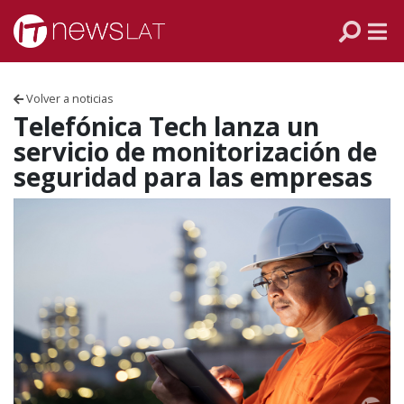
Skip to content
PANAMÁ
COLOMBIA
Volver a noticias
VENEZUELA
Telefónica Tech lanza un
servicio de monitorización de
ECUADOR
seguridad para las empresas
PERÚ
CHILE
ARGENTINA
MÉXICO