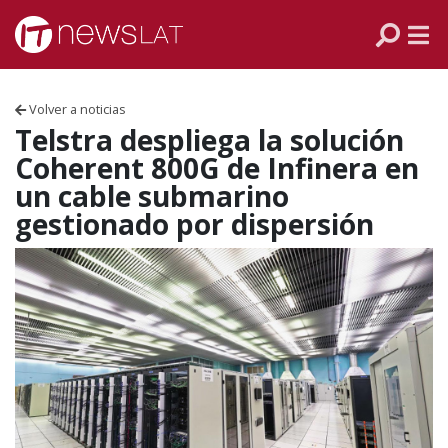
Skip to content
PANAMÁ
COLOMBIA
Volver a noticias
VENEZUELA
Telstra despliega la solución
Coherent 800G de Infinera en
ECUADOR
un cable submarino
gestionado por dispersión
PERÚ
CHILE
ARGENTINA
MÉXICO