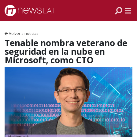
Skip to content
PANAMÁ
COLOMBIA
Volver a noticias
VENEZUELA
Tenable nombra veterano de
seguridad en la nube en
ECUADOR
Microsoft, como CTO
PERÚ
CHILE
ARGENTINA
MÉXICO