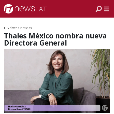
Skip to content
PANAMÁ
COLOMBIA
Volver a noticias
VENEZUELA
Thales México nombra nueva
Directora General
ECUADOR
PERÚ
CHILE
ARGENTINA
MÉXICO