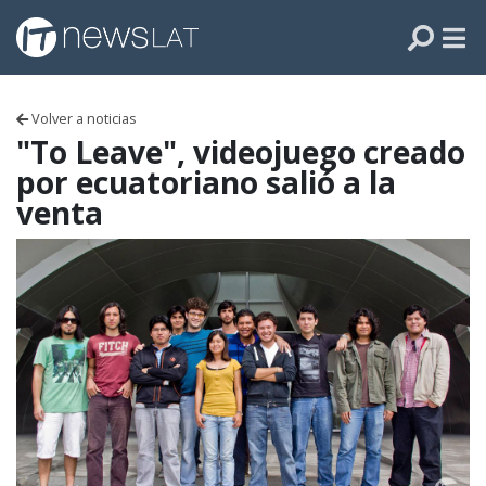
Skip to content
PANAMÁ
COLOMBIA
Volver a noticias
VENEZUELA
"To Leave", videojuego creado
por ecuatoriano salió a la
ECUADOR
venta
PERÚ
CHILE
ARGENTINA
MÉXICO