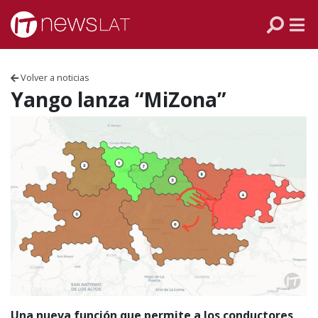
Skip to content
PANAMÁ
COLOMBIA
Volver a noticias
VENEZUELA
Yango lanza “MiZona”
ECUADOR
PERÚ
CHILE
ARGENTINA
MÉXICO
Una nueva función que permite a los conductores