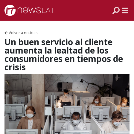
Skip to content
PANAMÁ
COLOMBIA
Volver a noticias
VENEZUELA
Un buen servicio al cliente
aumenta la lealtad de los
ECUADOR
consumidores en tiempos de
crisis
PERÚ
CHILE
ARGENTINA
MÉXICO