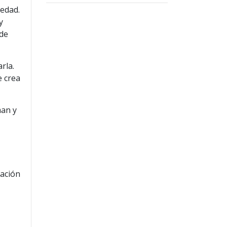
medad.
y
 de
rla.
e crea
man y
zación