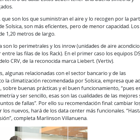
gados.
s, que son los que suministran el aire y lo recogen por la par
 de Solsica, son más eficientes, pero de menor capacidad. Los
de 1,20 metros de largo.
 son lo perimetrales y los inrow (unidades de aire acondici
entre las filas de los Rack). En el primer caso los equipos DS
elo CRV, de la reconocida marca Liebert. (Vertiv).
, algunas relacionadas con el sector bancario y de las
to la climatización recomendada por Solsica, empresa que 
a, sobre buenas prácticas y el buen funcionamiento, “pues e
metría y ser sencillo, esas son las cualidades de las mejores 
tos de fallas”. Por ello su recomendación final: cambiar lo
or los nuevos, hará de los data center más funcionales. “Has
cisión”, completa Marlinson Villanuena.