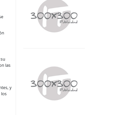
se
ión
 su
on las
tes, y
 los