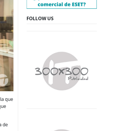
FOLLOW US
la que
que
a de