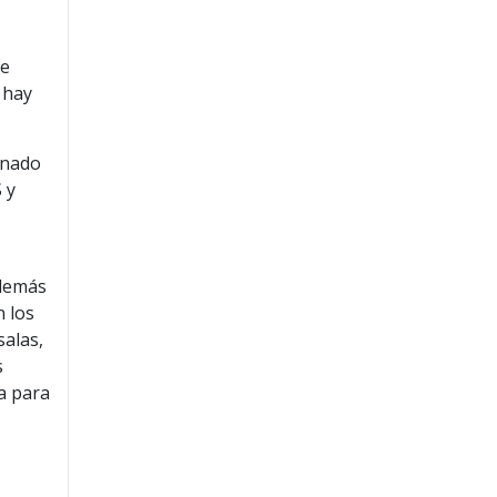
te
 hay
onado
 y
además
n los
salas,
s
ta para