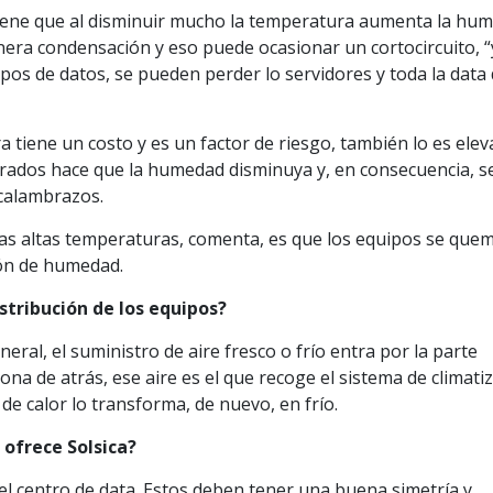
stiene que al disminuir mucho la temperatura aumenta la hu
ra condensación y eso puede ocasionar un cortocircuito, “
pos de datos, se pueden perder lo servidores y toda la data
 tiene un costo y es un factor de riesgo, también lo es eleva
grados hace que la humedad disminuya y, en consecuencia, s
 calambrazos.
las altas temperaturas, comenta, es que los equipos se que
ión de humedad.
istribución de los equipos?
eneral, el suministro de aire fresco o frío entra por la parte
zona de atrás, ese aire es el que recoge el sistema de climati
de calor lo transforma, de nuevo, en frío.
 ofrece Solsica?
el centro de data. Estos deben tener una buena simetría y