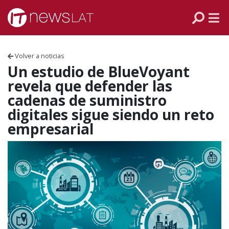
Skip to content
PANAMÁ
COLOMBIA
Volver a noticias
VENEZUELA
Un estudio de BlueVoyant
revela que defender las
ECUADOR
cadenas de suministro
digitales sigue siendo un reto
PERÚ
empresarial
CHILE
ARGENTINA
MÉXICO