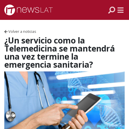
Skip to content
PANAMÁ
COLOMBIA
Volver a noticias
VENEZUELA
¿Un servicio como la
Telemedicina se mantendrá
ECUADOR
una vez termine la
emergencia sanitaria?
PERÚ
CHILE
ARGENTINA
MÉXICO