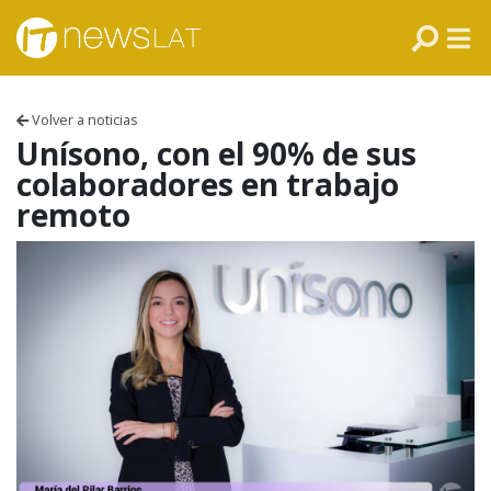
Skip to content
PANAMÁ
COLOMBIA
Volver a noticias
VENEZUELA
Unísono, con el 90% de sus
colaboradores en trabajo
ECUADOR
remoto
PERÚ
CHILE
ARGENTINA
MÉXICO