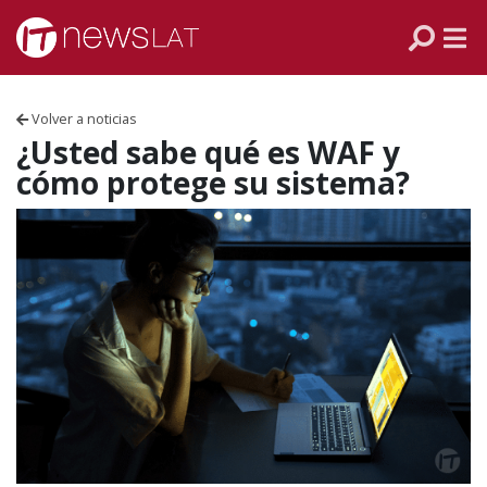
Skip to content
PANAMÁ
COLOMBIA
Volver a noticias
VENEZUELA
¿Usted sabe qué es WAF y
cómo protege su sistema?
ECUADOR
PERÚ
CHILE
ARGENTINA
MÉXICO