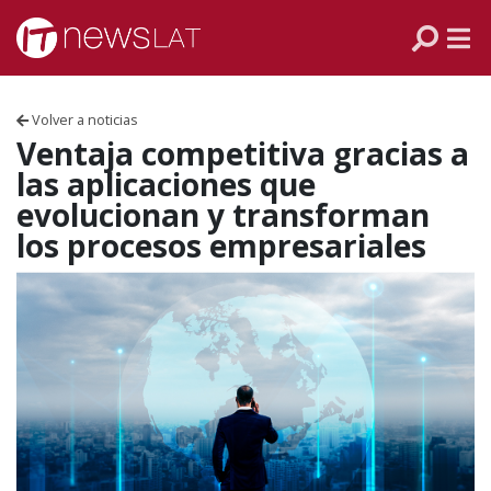
Skip to content
PANAMÁ
COLOMBIA
Volver a noticias
VENEZUELA
Ventaja competitiva gracias a
las aplicaciones que
ECUADOR
evolucionan y transforman
los procesos empresariales
PERÚ
CHILE
ARGENTINA
MÉXICO