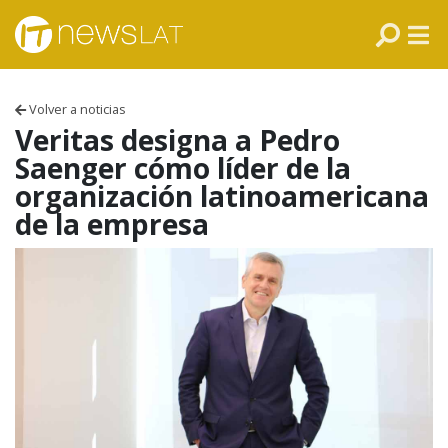
Skip to content
PANAMÁ
COLOMBIA
Volver a noticias
VENEZUELA
Veritas designa a Pedro
Saenger cómo líder de la
ECUADOR
organización latinoamericana
de la empresa
PERÚ
CHILE
ARGENTINA
MÉXICO