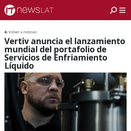
Skip to content
PANAMÁ
COLOMBIA
Volver a noticias
VENEZUELA
Vertiv anuncia el lanzamiento
mundial del portafolio de
ECUADOR
Servicios de Enfriamiento
Líquido
PERÚ
CHILE
ARGENTINA
MÉXICO