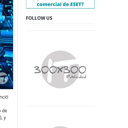
FOLLOW US
nció
o de
, y