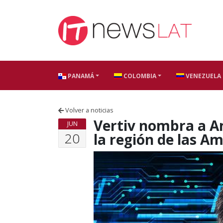
Skip to content
PANAMÁ
COLOMBIA
VENEZUELA
Volver a noticias
Vertiv nombra a An
JUN
20
la región de las A