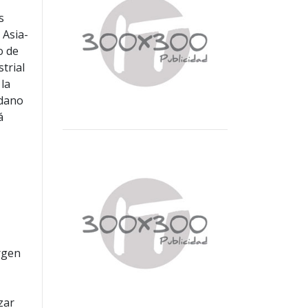
s
 Asia-
o de
trial
 la
rdano
á
rgen
zar