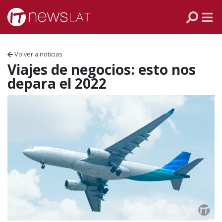
Skip to content
PANAMÁ
COLOMBIA
Volver a noticias
VENEZUELA
Viajes de negocios: esto nos
depara el 2022
ECUADOR
PERÚ
CHILE
ARGENTINA
MÉXICO