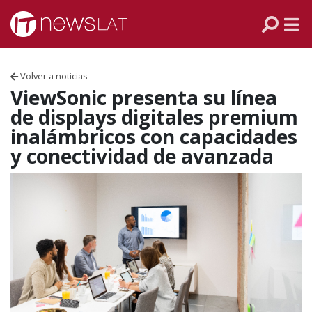
Skip to content
PANAMÁ
COLOMBIA
Volver a noticias
VENEZUELA
ViewSonic presenta su línea
de displays digitales premium
ECUADOR
inalámbricos con capacidades
y conectividad de avanzada
PERÚ
CHILE
ARGENTINA
MÉXICO