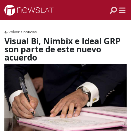
Skip to content
PANAMÁ
COLOMBIA
Volver a noticias
VENEZUELA
Visual Bi, Nimbix e Ideal GRP
son parte de este nuevo
ECUADOR
acuerdo
PERÚ
CHILE
ARGENTINA
MÉXICO